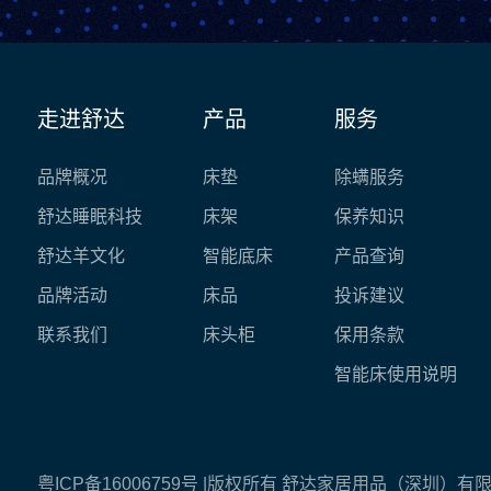
走进舒达
产品
服务
品牌概况
床垫
除螨服务
舒达睡眠科技
床架
保养知识
舒达羊文化
智能底床
产品查询
品牌活动
床品
投诉建议
联系我们
床头柜
保用条款
智能床使用说明
粤ICP备16006759号
|版权所有 舒达家居用品（深圳）有限公司 © Cop