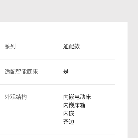
系列
通配款
适配智能底床
是
外观结构
内嵌电动床
内嵌床箱
内嵌
齐边