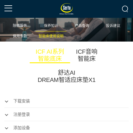
除螨服务
保养知识
产品查询
投诉建议
保用条款
智能床使用说明
ICF AI系列
ICF音响
智能底床
智能床
舒达AI
DREAM智适应床垫X1
下载安装
注册登录
添加设备