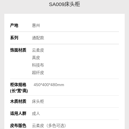
SA009床头柜
产地
惠州
系列
通配款
饰面材质
云柔皮
真皮
科技布
超纤皮
柜体规格
450*400*480mm
(长*宽*高)
木质材质
床头柜
适用人群
成人
皮布版色
云柔皮（多色可选）