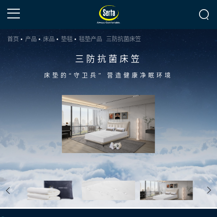
首页
产品
床品
垫毯
毯垫产品
三防抗菌床笠
三防抗菌床笠
床垫的“守卫兵” 营造健康净眠环境