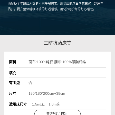
满足各个年龄层人群的不同睡眠需求。用优质的床品内芯充实「舒适伴
侣」，提升整体睡眠环境的舒适睡感，用“芯”呵护你的舒心睡眠。
三防抗菌床笠
面料
面布:100%纯棉 胆布:100%聚酯纤维
填充
有围边
否
尺寸
150/180*200cm+38cm
适用床尺寸
1.5m床
1.8m床
查询附近门店