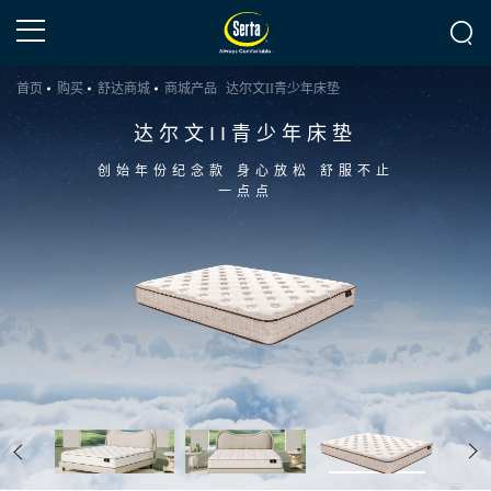
首页
购买
舒达商城
商城产品
达尔文II青少年床垫
达尔文II青少年床垫
达
年份纪念款 身心放松 舒服不止
创始年份
一点点