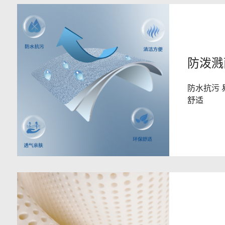
防泼溅
防水抗污 
舒适