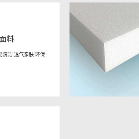
面料
易清洁 透气亲肤 环保