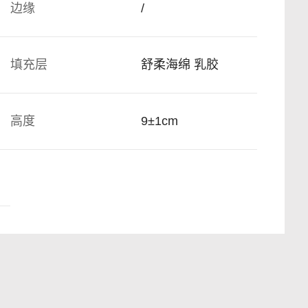
边缘
/
填充层
舒柔海绵 乳胶
高度
9±1cm