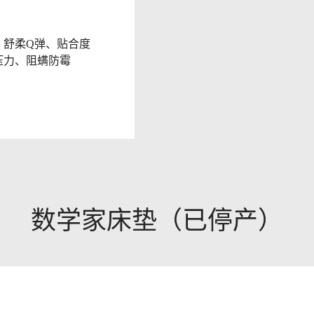
、舒柔Q弹、贴合度
压力、阻螨防霉
数学家床垫（已停产）