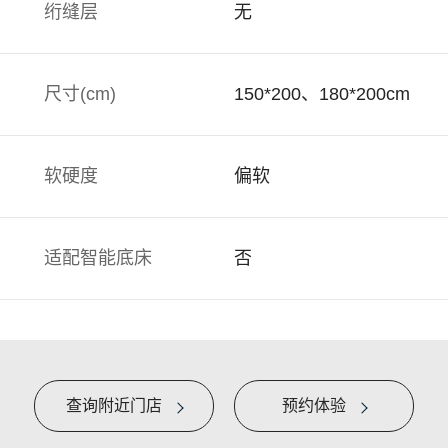
绗缝层
无
尺寸(cm)
150*200、180*200cm
软硬度
偏软
适配智能底床
否
查询附近门店
预约体验