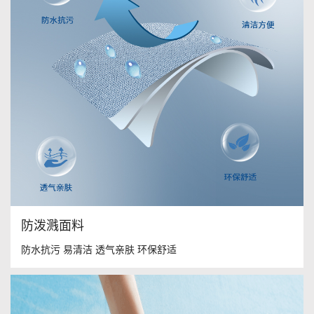
防泼溅面料
防水抗污 易清洁 透气亲肤 环保舒适