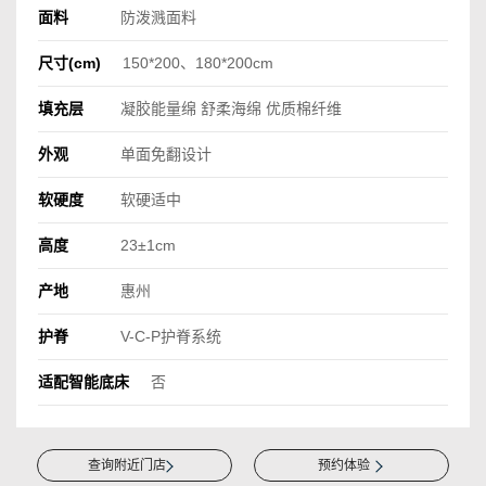
面料
防泼溅面料
尺寸(cm)
150*200、180*200cm
填充层
凝胶能量绵 舒柔海绵 优质棉纤维
外观
单面免翻设计
软硬度
软硬适中
高度
23±1cm
产地
惠州
护脊
V-C-P护脊系统
适配智能底床
否
查询附近门店
预约体验