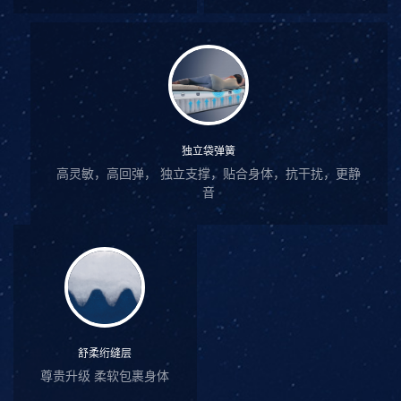
独立袋弹簧
高灵敏，高回弹， 独立支撑，贴合身体，抗干扰，更静
音
舒柔绗缝层
尊贵升级 柔软包裹身体