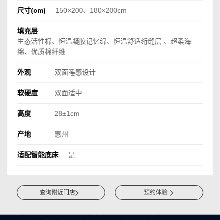
尺寸(cm)
150×200、180×200cm
填充层
生态活性棉、恒温凝胶记忆绵、恒温舒适绗缝层 、超柔海
绵、优质棉纤维
外观
双面睡感设计
软硬度
双面适中
高度
28±1cm
产地
惠州
适配智能底床
是
查询附近门店
预约体验