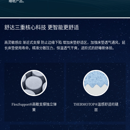
睡眠产品。
舒达三重核心科技 更智能更舒适
高灵敏感应 渐近式支撑 防止边缘下陷 增加床垫舒适区，加强床垫透气通风，延
长床垫使用寿命，精准分散压力，恒温透气干爽，进阶式的舒睡新体验。
FlexiSupport®高敏支撑独立弹
THERMOTOP®温感舒适绗缝
簧
层