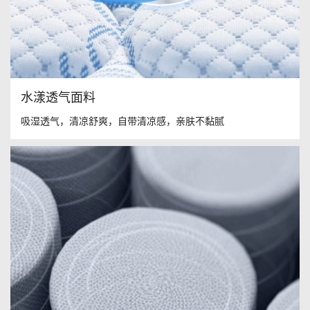
水漾透气面料
吸湿透气，清凉舒爽，自带清凉感，亲肤不黏腻