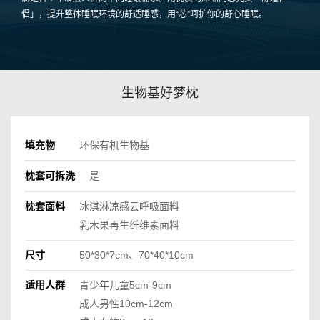
侣」，提升整体睡眠环境的舒适睡感，用“芯”呵护你的舒心睡眠。
生物基好梦枕
填充物
环保有机生物基
枕套可拆洗
是
枕套面料
冰淇淋凉感云呼吸面料
乳木果再生纤维素面料
尺寸
50*30*7cm、70*40*10cm
适用人群
青少年儿童5cm-9cm
成人男性10cm-12cm