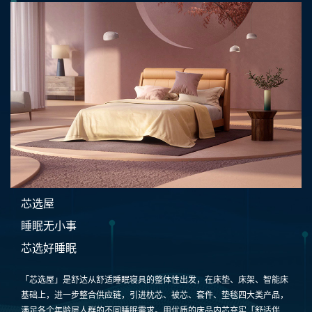
芯选屋
睡眠无小事
芯选好睡眠
「芯选屋」是舒达从舒适睡眠寝具的整体性出发，在床垫、床架、智能床
基础上，进一步整合供应链，引进枕芯、被芯、套件、垫毯四大类产品，
满足各个年龄层人群的不同睡眠需求。用优质的床品内芯充实「舒适伴