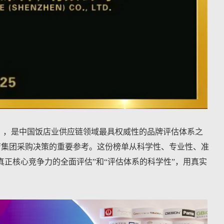
告》，是中国饭店业供应链领域最具权威性的品牌评估体系之
店集团采购决策的重要参考。这份榜单从科学性、专业性、准
正核心竞争力的全面评估”和“评估体系的科学性”，用真实