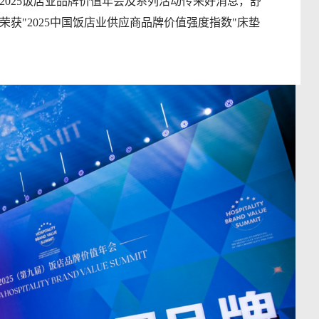
开的2025饭店业品牌价值年会及系列活动传来好消息，舒
荣获"2025中国饭店业供应商品牌价值强度指数"床垫