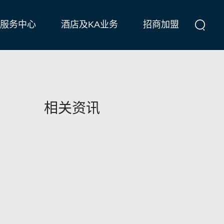
服务中心
酒店及KA业务
招商加盟
相关资讯