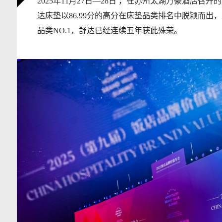
2025年11月27日—28日 ，在苏州太湖万豪酒店召
达床垫以86.99分的高分在床垫品类排名中脱颖而出，
品类NO.1，舒达已经连续五年获此殊荣。