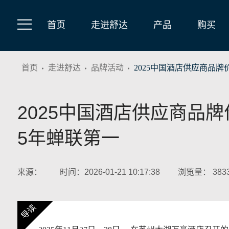
首页
走进舒达
产品
购买
首页
走进舒达
品牌活动
2025中国酒店供应商品
2025中国酒店供应商品
5年蝉联第一
来源：
时间：2026-01-21 10:17:38
浏览量：
383