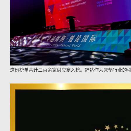
这份榜单共计三百余家供应商入榜。舒达作为床垫行业的引领