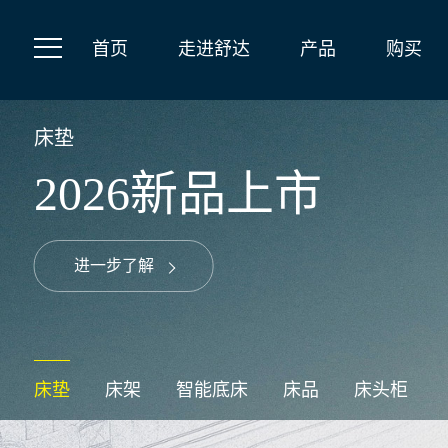
首页
走进舒达
产品
购买
床垫
2026新品上市
进一步了解
床垫
床架
智能底床
床品
床头柜