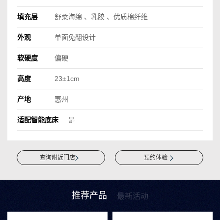
填充层
舒柔海绵 、乳胶 、优质棉纤维
外观
单面免翻设计
软硬度
偏硬
高度
23±1cm
产地
惠州
适配智能底床
是
查询附近门店
预约体验
推荐产品
最新活动