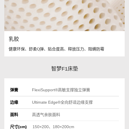
乳胶
健康环保、舒柔Q弹、贴合度高、释放压力、阻螨防霉
智梦F1床垫
弹簧
FlexiSupport®高敏支撑独立弹簧
边缘
Ultimate Edge®全向舒适边缘支撑
面料
高透气亲肤面料
尺寸(cm)
150×200、180×200cm