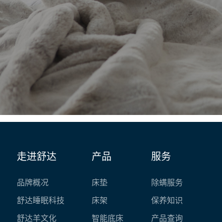
走进舒达
产品
服务
品牌概况
床垫
除螨服务
舒达睡眠科技
床架
保养知识
舒达羊文化
智能底床
产品查询