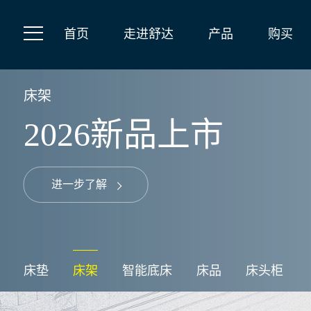
首页
走进舒达
产品
购买
床架
2026新品上市
进一步了解
床垫
床架
智能底床
床品
床头柜