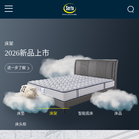
床架
2026新品上市
进一步了解
床垫
床架
智能底床
床品
床头柜