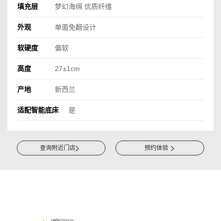
填充层
梦幻海绵 优质纤维
外观
单面免翻设计
软硬度
偏软
高度
27±1cm
产地
新西兰
适配智能底床
是
查询附近门店
预约体验
推荐产品
最新活动