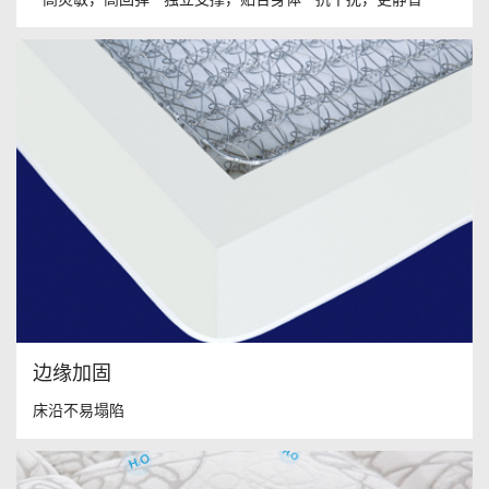
边缘加固
床沿不易塌陷