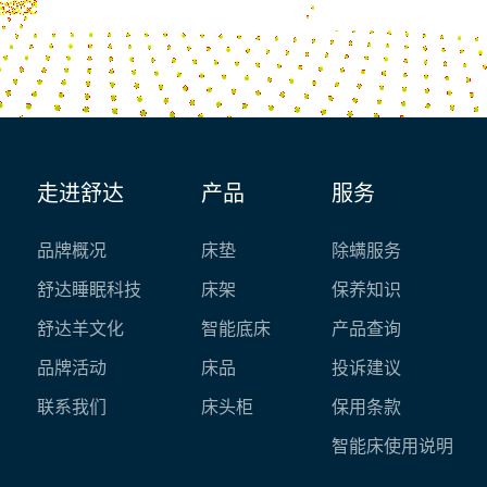
走进舒达
产品
服务
品牌概况
床垫
除螨服务
舒达睡眠科技
床架
保养知识
舒达羊文化
智能底床
产品查询
品牌活动
床品
投诉建议
联系我们
床头柜
保用条款
智能床使用说明