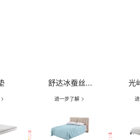
推荐产品
最新活动
垫
舒达冰蚕丝...
光屿
进一步了解
进