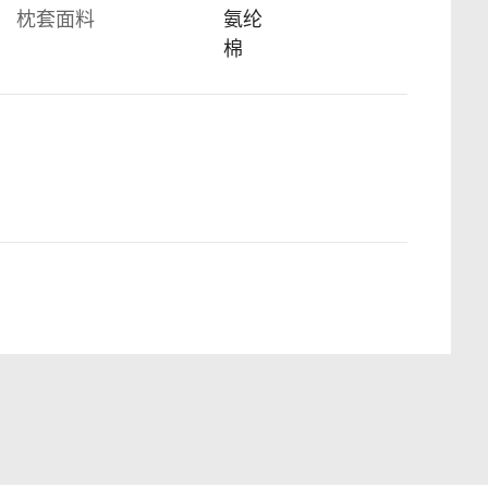
枕套面料
氨纶
棉