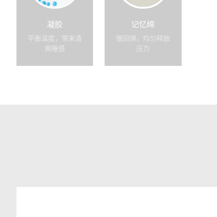
凝胶
记忆绵
平衡温度，带来清
慢回弹，均匀释放
爽睡感
压力