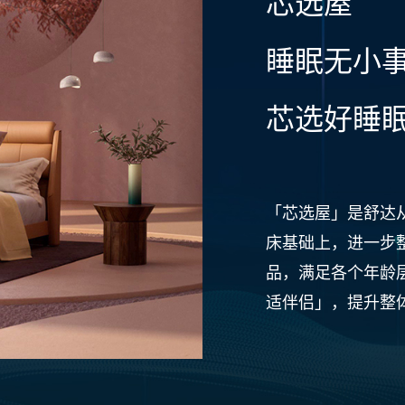
芯选屋
睡眠无小
芯选好睡
「芯选屋」是舒达
床基础上，进一步
品，满足各个年龄
适伴侣」，提升整