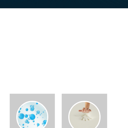
清凉触感 舒睡一整夜
凝胶粒子带来舒爽睡感，三段式分区，柔韧支撑，贴合肩
洁净睡眠。