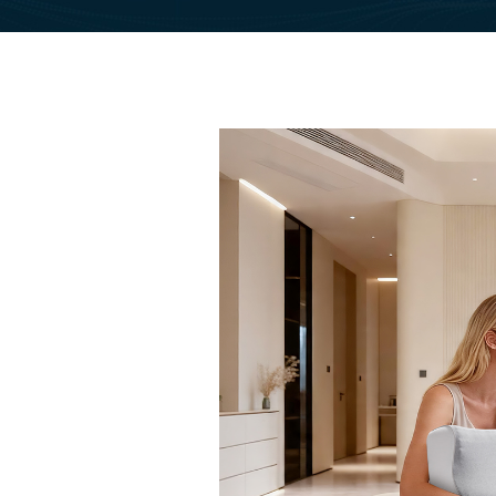
颈，健康阻螨，